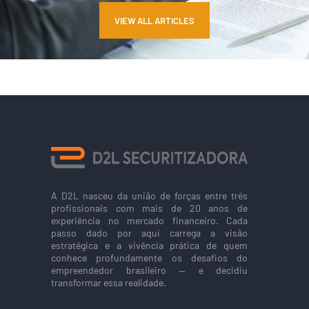
VIEW ALL ARTICLES
A D2L nasceu da união de forças entre três
profissionais com mais de 20 anos de
experiência no mercado financeiro. Cada
passo dado por aqui carrega a visão
estratégica e a vivência prática de quem
conhece profundamente os desafios do
empreendedor brasileiro — e decidiu
transformar essa realidade.