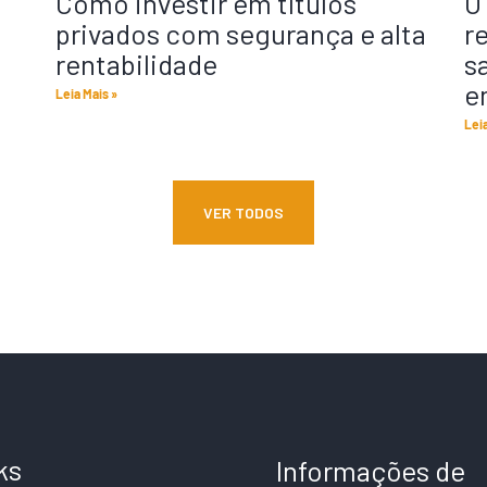
:
Como investir em títulos
O
privados com segurança e alta
r
rentabilidade
s
e
Leia Mais »
Lei
VER TODOS
ks
Informações de