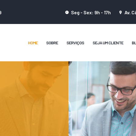
HOME
9
Seg - Sex: 9h - 17h
Av. C
SOBRE
D2L SECURITIZADORA
personalizadas, agilidade na avaliação dos recebíveis, taxas competitivas e crédito
SERVIÇOS
HOME
SOBRE
SERVIÇOS
SEJA UM CLIENTE
B
SEJA UM CLIENTE
BLOG
FALE CONOSCO