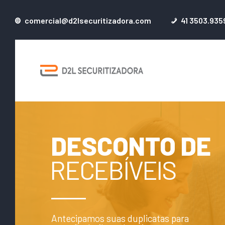
comercial@d2lsecuritizadora.com
41 3503.935
Soluções 
DESCONTO DE
RECEBÍVEIS
Antecipamos suas duplicatas para