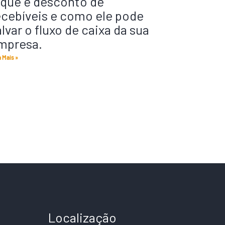
 que é desconto de
ecebíveis e como ele pode
alvar o fluxo de caixa da sua
mpresa.
a Mais »
Localização