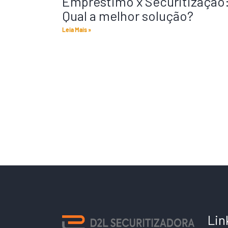
Empréstimo x Securitização
Qual a melhor solução?
Leia Mais »
Lin