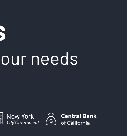
S
your needs