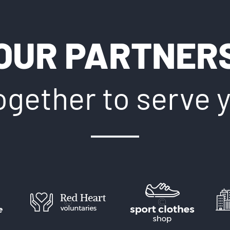
OUR PARTNER
ogether to serve 