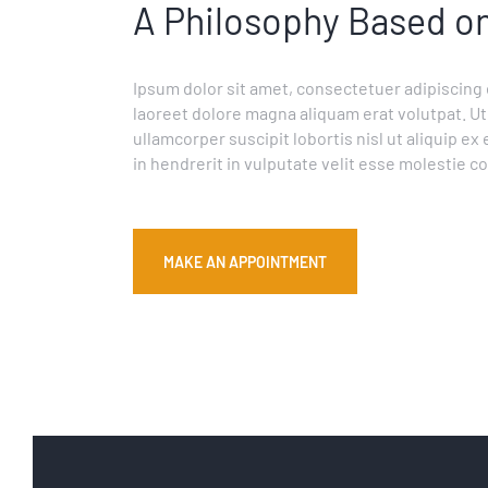
A Philosophy Based 
Ipsum dolor sit amet, consectetuer adipiscing
laoreet dolore magna aliquam erat volutpat. Ut
ullamcorper suscipit lobortis nisl ut aliquip 
in hendrerit in vulputate velit esse molestie c
MAKE AN APPOINTMENT