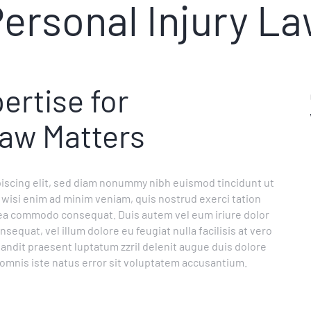
ersonal Injury L
ertise for
Law Matters
iscing elit, sed diam nonummy nibh euismod tincidunt ut
 wisi enim ad minim veniam, quis nostrud exerci tation
ex ea commodo consequat. Duis autem vel eum iriure dolor
sequat, vel illum dolore eu feugiat nulla facilisis at vero
landit praesent luptatum zzril delenit augue duis dolore
de omnis iste natus error sit voluptatem accusantium.