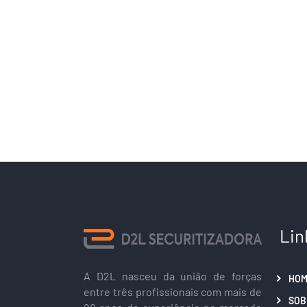
Lin
A D2L nasceu da união de forças
HOM
entre três profissionais com mais de
SOB
20 anos de experiência no mercado