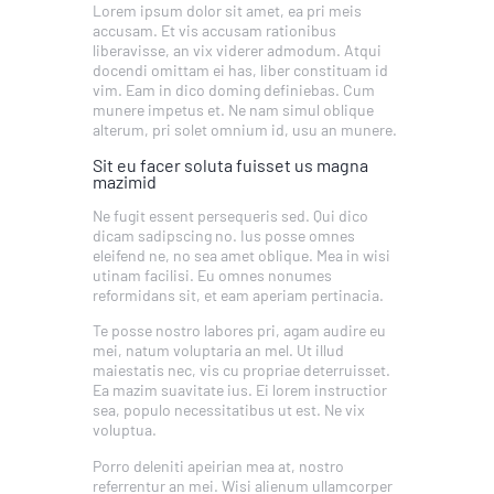
Lorem ipsum dolor sit amet, ea pri meis
accusam. Et vis accusam rationibus
liberavisse, an vix viderer admodum. Atqui
docendi omittam ei has, liber constituam id
vim. Eam in dico doming definiebas. Cum
munere impetus et. Ne nam simul oblique
alterum, pri solet omnium id, usu an munere.
Sit eu facer soluta fuisset us magna
mazimid
Ne fugit essent persequeris sed. Qui dico
dicam sadipscing no. Ius posse omnes
eleifend ne, no sea amet oblique. Mea in wisi
utinam facilisi. Eu omnes nonumes
reformidans sit, et eam aperiam pertinacia.
Te posse nostro labores pri, agam audire eu
mei, natum voluptaria an mel. Ut illud
maiestatis nec, vis cu propriae deterruisset.
Ea mazim suavitate ius. Ei lorem instructior
sea, populo necessitatibus ut est. Ne vix
voluptua.
Porro deleniti apeirian mea at, nostro
referrentur an mei. Wisi alienum ullamcorper