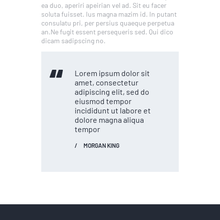
ea duo, aperiri apeirian vel ad. Sit eu facer
soluta fuisset. Ius magna mazim id. In putant
consulatu pri, per persius quaeque perpetua
an.Ne fugit essent persequeris sed. Qui dico
dicam sadipscing no.
Lorem ipsum dolor sit
amet, consectetur
adipiscing elit, sed do
eiusmod tempor
incididunt ut labore et
dolore magna aliqua
tempor
MORGAN KING