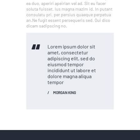
ea duo, aperiri apeirian vel ad. Sit eu facer
soluta fuisset. Ius magna mazim id. In putant
consulatu pri, per persius quaeque perpetua
an.Ne fugit essent persequeris sed. Qui dico
dicam sadipscing no.
Lorem ipsum dolor sit
amet, consectetur
adipiscing elit, sed do
eiusmod tempor
incididunt ut labore et
dolore magna aliqua
tempor
MORGAN KING