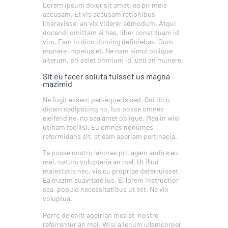
Lorem ipsum dolor sit amet, ea pri meis
accusam. Et vis accusam rationibus
liberavisse, an vix viderer admodum. Atqui
docendi omittam ei has, liber constituam id
vim. Eam in dico doming definiebas. Cum
munere impetus et. Ne nam simul oblique
alterum, pri solet omnium id, usu an munere.
Sit eu facer soluta fuisset us magna
mazimid
Ne fugit essent persequeris sed. Qui dico
dicam sadipscing no. Ius posse omnes
eleifend ne, no sea amet oblique. Mea in wisi
utinam facilisi. Eu omnes nonumes
reformidans sit, et eam aperiam pertinacia.
Te posse nostro labores pri, agam audire eu
mei, natum voluptaria an mel. Ut illud
maiestatis nec, vis cu propriae deterruisset.
Ea mazim suavitate ius. Ei lorem instructior
sea, populo necessitatibus ut est. Ne vix
voluptua.
Porro deleniti apeirian mea at, nostro
referrentur an mei. Wisi alienum ullamcorper